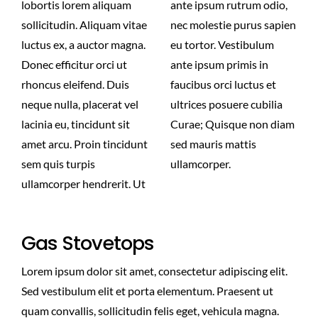
lobortis lorem aliquam
ante ipsum rutrum odio,
sollicitudin. Aliquam vitae
nec molestie purus sapien
luctus ex, a auctor magna.
eu tortor. Vestibulum
Donec efficitur orci ut
ante ipsum primis in
rhoncus eleifend. Duis
faucibus orci luctus et
neque nulla, placerat vel
ultrices posuere cubilia
lacinia eu, tincidunt sit
Curae; Quisque non diam
amet arcu. Proin tincidunt
sed mauris mattis
sem quis turpis
ullamcorper.
ullamcorper hendrerit. Ut
Gas Stovetops
Lorem ipsum dolor sit amet, consectetur adipiscing elit.
Sed vestibulum elit et porta elementum. Praesent ut
quam convallis, sollicitudin felis eget, vehicula magna.