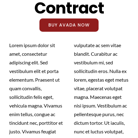
Contract
ABOUT US
BUY AVADA NOW
CONTACT US
Lorem ipsum dolor sit
vulputate ac sem vitae
amet, consectetur
blandit. Curabitur ac
adipiscing elit. Sed
vestibulum mi, sed
vestibulum elit et porta
sollicitudin eros. Nulla ex
elementum. Praesent ut
lorem, egestas eget metus
quam convallis,
vitae, placerat volutpat
sollicitudin felis eget,
magna. Maecenas eget
vehicula magna. Vivamus
nisi ipsum. Vestibulum ac
enim tellus, congue ac
pellentesque purus, nec
tincidunt nec, porttitor et
dictum tortor. Ut iaculis,
justo. Vivamus feugiat
nunc et luctus volutpat,