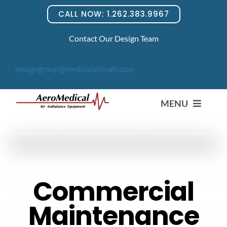
Skip
CALL NOW: 1.262.383.9967
to
content
Contact Our Design Team
designgroup@medicalaircraft.com
MENU
HOME
Commercial
PRODUCTS
Maintenance
News